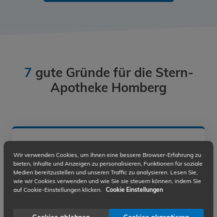
7
gute Gründe für die Stern-
Apotheke Homberg
Persönliche Beratung
Wir verwenden Cookies, um Ihnen eine bessere Browser-Erfahrung zu
bieten, Inhalte und Anzeigen zu personalisieren, Funktionen für soziale
Lassen Sie sich von erfahrenen Apothekern und
Medien bereitzustellen und unseren Traffic zu analysieren. Lesen Sie,
PTAs individuell und ausführlich beraten, um die
wie wir Cookies verwenden und wie Sie sie steuern können, indem Sie
optimale Gesundheitslösung
zu erhalten.
auf Cookie-Einstellungen klicken.
Cookie Einstellungen